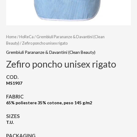
Home
/
HoReCa
/
Grembiuli Parananze & Davantini (Clean
Beauty)
/ Zefiro poncho unisex rigato
Grembiuli Parananze & Davantini (Clean Beauty)
Zefiro poncho unisex rigato
COD.
MS1907
FABRIC
65% poliestere 35% cotone, peso 145 g/m2
SIZES
T.U.
PACKAGING