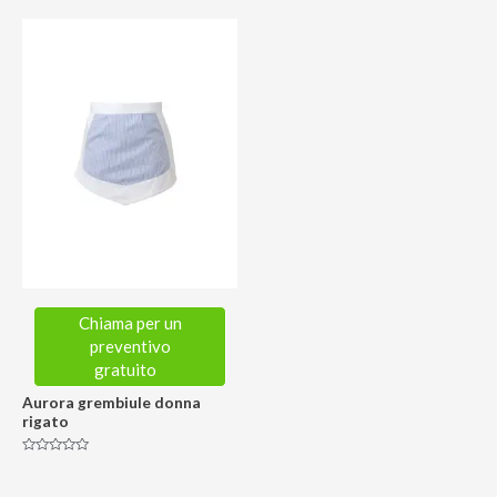
su
su
5
5
Chiama per un
preventivo
gratuito
Aurora grembiule donna
rigato
Valutato
0
su