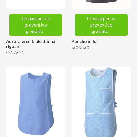
Chiama per un
Chiama per un
preventivo
preventivo
gratuito
gratuito
Aurora grembiule donna
Poncho milo
rigato
Valutato
0
Valutato
su
0
5
su
5