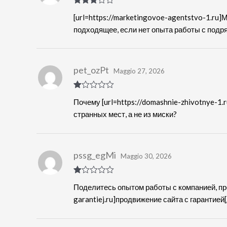
Valutat
[url=https://marketingovoe-agentstvo-1.ru]
o
3
su
5
подходящее, если нет опыта работы с подр
pet_ozPt
Maggio 27, 2026
Va
Почему [url=https://domashnie-zhivotnye-1.
lut
at
странных мест, а не из миски?
o
1
s
u
5
pssg_egMi
Maggio 30, 2026
Va
Поделитесь опытом работы с компанией, пред
lut
at
garantiej.ru]продвижение сайта с гарантией[/
o
1
s
u