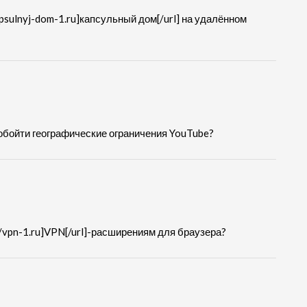
apsulnyj-dom-1.ru]капсульный дом[/url] на удалённом
ет обойти географические ограничения YouTube?
/vpn-1.ru]VPN[/url]-расширениям для браузера?