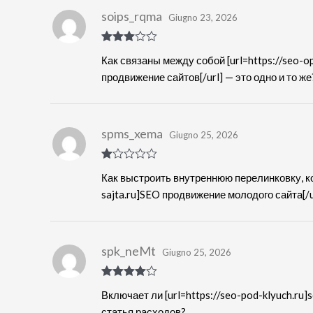
soips_rqma
Giugno 23, 2026
Valutat
Как связаны между собой [url=https://seo-op
o
3
su
5
продвижение сайтов[/url] — это одно и то же
spms_xema
Giugno 25, 2026
Va
Как выстроить внутреннюю перелинковку, ко
lut
at
sajta.ru]SEO продвижение молодого сайта[/u
o
1
s
u
5
spk_neMt
Giugno 25, 2026
Valutato
4
Включает ли [url=https://seo-pod-klyuch.ru]
su 5
статья расходов?