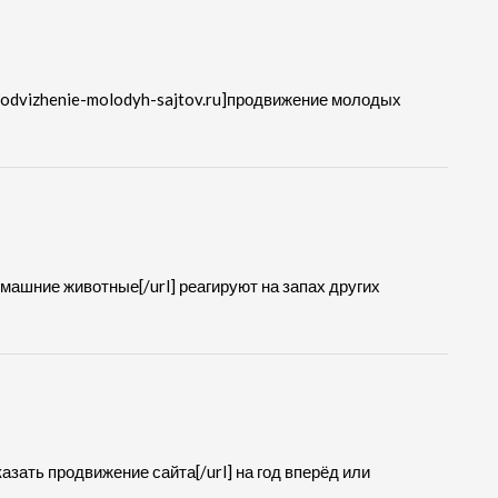
rodvizhenie-molodyh-sajtov.ru]продвижение молодых
домашние животные[/url] реагируют на запах других
аказать продвижение сайта[/url] на год вперёд или