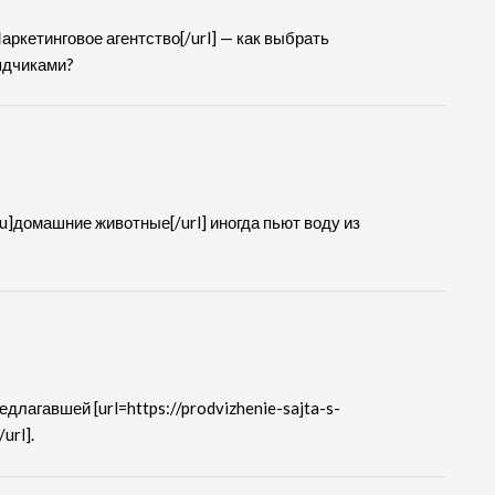
Маркетинговое агентство[/url] — как выбрать
ядчиками?
ru]домашние животные[/url] иногда пьют воду из
лагавшей [url=https://prodvizhenie-sajta-s-
url].