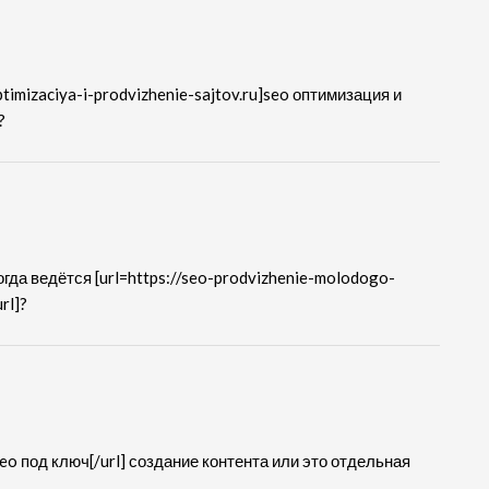
timizaciya-i-prodvizhenie-sajtov.ru]seo оптимизация и
?
гда ведётся [url=https://seo-prodvizhenie-molodogo-
rl]?
seo под ключ[/url] создание контента или это отдельная