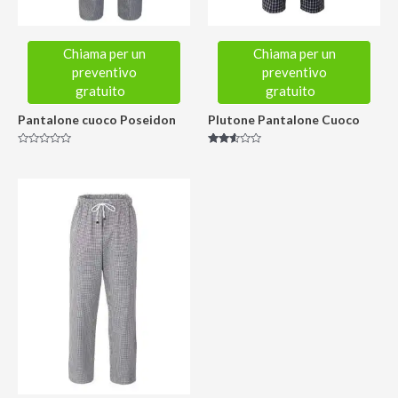
Chiama per un
Chiama per un
preventivo
preventivo
gratuito
gratuito
Pantalone cuoco Poseidon
Plutone Pantalone Cuoco
Valutato
Valutato
0
2.46
su
su 5
5