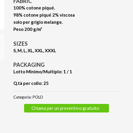
FABRIC
100% cotone piqué.
98% cotone piqué 2% viscosa
solo per grigio melange.
Peso 200 g/m²
SIZES
S, M, L, XL, XXL, XXXL
PACKAGING
Lotto Minimo/Multiplo: 1 / 1
Q.tà per collo: 25
Categoria:
POLO
Chiama per un preventivo gratuito