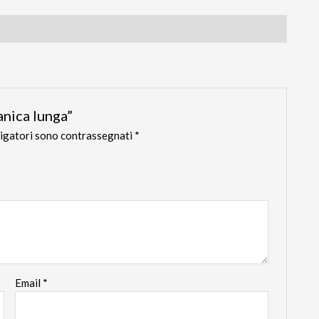
anica lunga”
ligatori sono contrassegnati
*
Email
*