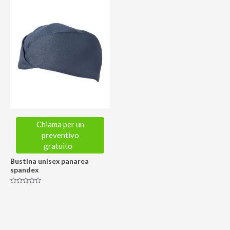
Chiama per un
preventivo
gratuito
Bustina unisex panarea
spandex
Valutato
0
su
5