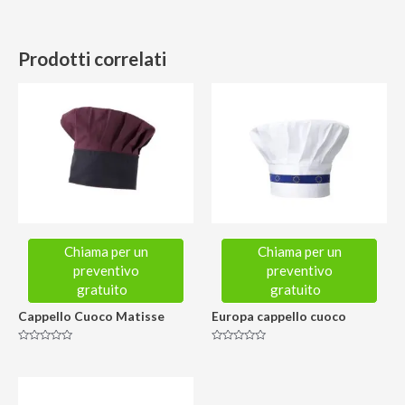
Prodotti correlati
Chiama per un
Chiama per un
preventivo
preventivo
gratuito
gratuito
Cappello Cuoco Matisse
Europa cappello cuoco
Valutato
Valutato
0
0
su
su
5
5