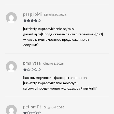
u
5
pssg_ioMi
Maggio 30, 2026
Valutato
4
[url=https://prodvizhenie-sajta-s-
su 5
garantiej.ru]Продвижение сайта с гарантией[/url]
— как отличить честное предложение от
ловушки?
pms_ytsa
Giugno 1, 2026
Va
Как коммерческие факторы влияют на
lu
tat
[url=https://prodvizhenie-molodyh-
o
sajtov.ru]продвижение молодых сайтов[/url]?
1
s
u
5
pet_smPt
Giugno 4, 2026