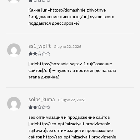
Va
Какие [url=https://domashnie-zhivotnye-
lu
tat
1.ru]домашние животные[/url] лучше всего
o
поддаются дрессировке?
1
s
u
5
ss1_wpPt
Giugno 22, 2026
Valut
[url=https://sozdanie-sajtov-1.ru]Создание
ato
2
su
сайтов[/url] — нужен ли прототип до начала
5
этапа дизайна?
soips_kuma
Giugno 22, 2026
Valut
seo оптимизация и продвижение сайтов
ato
2
su
[url=http://seo-optimizaciya-i-prodvizhenie-
5
sajtov.ru]seo оптимизация и продвижение
сайтов
http://seo-optimizaciya-i-prodvizhenie-