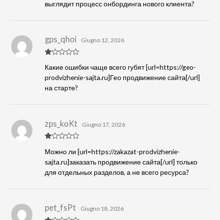
выглядит процесс онбординга нового клиента?
gps_qhoi
Giugno 12, 2026
Va
Какие ошибки чаще всего губят [url=https://geo-
lu
tat
prodvizhenie-sajta.ru]Гео продвижение сайта[/url]
o
на старте?
1
s
u
5
zps_koKt
Giugno 17, 2026
Va
Можно ли [url=https://zakazat-prodvizhenie-
lu
tat
sajta.ru]заказать продвижение сайта[/url] только
o
для отдельных разделов, а не всего ресурса?
1
s
u
5
pet_fsPt
Giugno 18, 2026