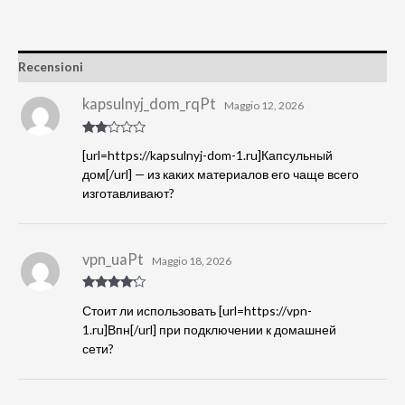
Recensioni
kapsulnyj_dom_rqPt
Maggio 12, 2026
Valut
[url=https://kapsulnyj-dom-1.ru]Капсульный
ato
2
su
дом[/url] — из каких материалов его чаще всего
5
изготавливают?
vpn_uaPt
Maggio 18, 2026
Valutato
4
Стоит ли использовать [url=https://vpn-
su 5
1.ru]Впн[/url] при подключении к домашней
сети?