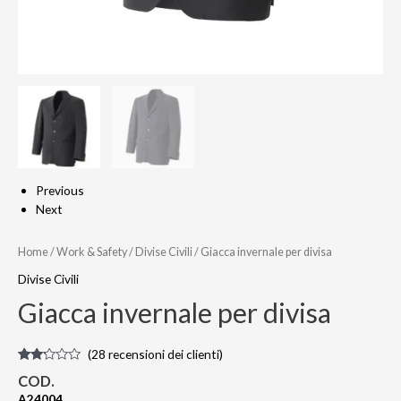
Previous
Next
Home
/
Work & Safety
/
Divise Civili
/ Giacca invernale per divisa
Divise Civili
Giacca invernale per divisa
(
28
recensioni dei clienti)
Valutato
28
COD.
2.11
su
A24004