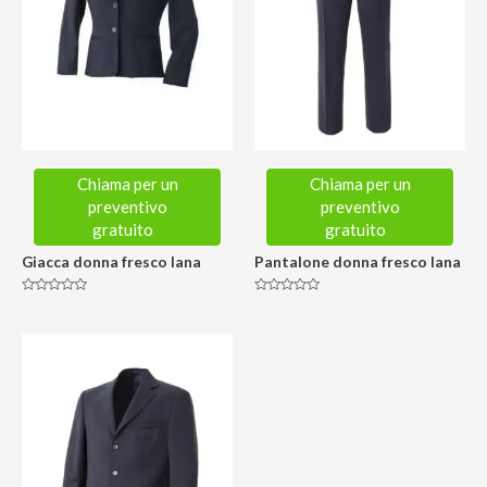
Chiama per un
Chiama per un
preventivo
preventivo
gratuito
gratuito
Giacca donna fresco lana
Pantalone donna fresco lana
Valutato
Valutato
0
0
su
su
5
5