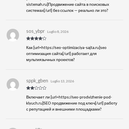
5
sistemah.ru]Продвижение сайта в поисковых
системах[/url] без ссылок — реально ли это?
sos_ybpr
Luglio 8, 2026
Valutato
4
Как [url=https://seo-optimizaciya-sajta.ru]seo
su 5
оптимизация сайта[/url] работает для
мультиязычных проектов?
sppk_gben
Luglio 13, 2026
Valut
Включает ли [url=https://seo-prodvizhenie-pod-
ato
2
su
klyuch.ru]SEO продвижение под ключ[/url] работу
5
с репутацией и внешними площадками?