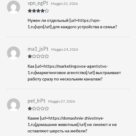
vpn_egPt
Maggio 22, 2026
Valutato
4
Нужен ли отдельный [url=https://vpn-
su 5
1.ru]vpn[/url] для каждого устройства в семье?
ma1_jsPt
Maggio 24, 2026
Va
Как [url=https://marketingovoe-agentstvo-
lu
tat
1.ru]маркетинговое агентство[/url] выстраивает
o
работу сразу по нескольким каналам?
1
s
u
5
pet_lrPt
Maggio 27, 2026
Va
Какие [url=https://domashnie-zhivotnye-
lu
tat
1.ru]домашние животные[/url] не линяют и не
o
оставляют шерсть на мебели?
1
s