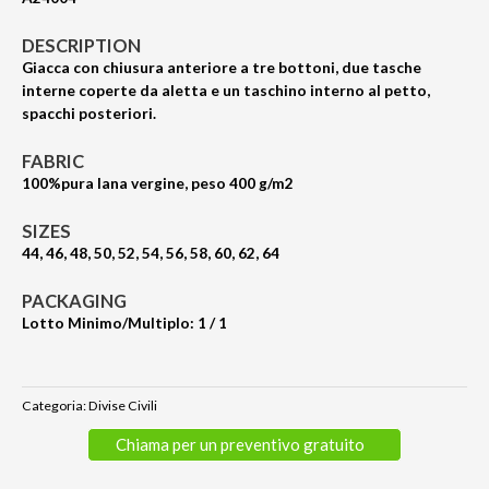
5
su
base
DESCRIPTION
di
recensioni
Giacca con chiusura anteriore a tre bottoni, due tasche
interne coperte da aletta e un taschino interno al petto,
spacchi posteriori.
FABRIC
100%pura lana vergine, peso 400 g/m2
SIZES
44, 46, 48, 50, 52, 54, 56, 58, 60, 62, 64
PACKAGING
Lotto Minimo/Multiplo: 1 / 1
Categoria:
Divise Civili
Chiama per un preventivo gratuito