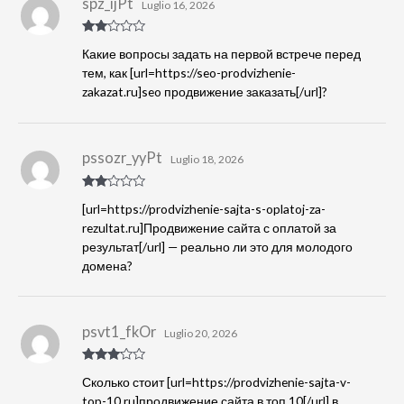
spz_ijPt
Luglio 16, 2026
Valut
Какие вопросы задать на первой встрече перед
ato
2
su
тем, как [url=https://seo-prodvizhenie-
5
zakazat.ru]seo продвижение заказать[/url]?
pssozr_yyPt
Luglio 18, 2026
Valut
[url=https://prodvizhenie-sajta-s-oplatoj-za-
ato
2
su
rezultat.ru]Продвижение сайта с оплатой за
5
результат[/url] — реально ли это для молодого
домена?
psvt1_fkOr
Luglio 20, 2026
Valutat
Сколько стоит [url=https://prodvizhenie-sajta-v-
o
3
su
5
top-10.ru]продвижение сайта в топ 10[/url] в