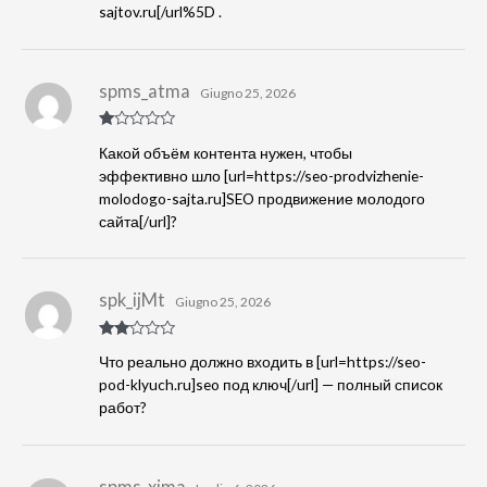
sajtov.ru[/url%5D
.
spms_atma
Giugno 25, 2026
Va
Какой объём контента нужен, чтобы
lu
tat
эффективно шло [url=https://seo-prodvizhenie-
o
molodogo-sajta.ru]SEO продвижение молодого
1
s
сайта[/url]?
u
5
spk_ijMt
Giugno 25, 2026
Valut
Что реально должно входить в [url=https://seo-
ato
2
su
pod-klyuch.ru]seo под ключ[/url] — полный список
5
работ?
spms_xjma