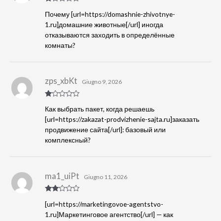
Va
Почему [url=https://domashnie-zhivotnye-
lu
tat
1.ru]домашние животные[/url] иногда
o
отказываются заходить в определённые
1
s
комнаты?
u
5
zps_xbKt
Giugno 9, 2026
Va
Как выбрать пакет, когда решаешь
lu
tat
[url=https://zakazat-prodvizhenie-sajta.ru]заказать
o
продвижение сайта[/url]: базовый или
1
s
комплексный?
u
5
ma1_uiPt
Giugno 11, 2026
Valut
[url=https://marketingovoe-agentstvo-
ato
2
su
1.ru]Маркетинговое агентство[/url] — как
5