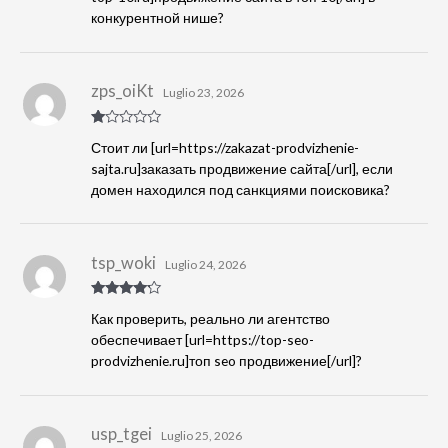
конкурентной нише?
zps_oiKt
Luglio 23, 2026
Va
Стоит ли [url=https://zakazat-prodvizhenie-
lu
tat
sajta.ru]заказать продвижение сайта[/url], если
o
домен находился под санкциями поисковика?
1
s
u
5
tsp_woki
Luglio 24, 2026
Valutato
4
Как проверить, реально ли агентство
su 5
обеспечивает [url=https://top-seo-
prodvizhenie.ru]топ seo продвижение[/url]?
usp_tgei
Luglio 25, 2026