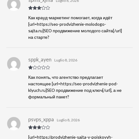
Luglio 6, 2026
Valutat
Как крауд-маркетинг помогает, когда идёт
o
3
su
5
[url=https://seo-prodvizhenie-molodogo-
sajta.ru]SEO продвижение молодого сайта[/url]
на старте?
sppk_ayen
Luglio 8, 2026
Va
Как понять, что агентство предлагает
lu
tat
настоящее [url=https://seo-prodvizhenie-pod-
o
klyuch.ru]SEO продвижение под ключ[/url], а не
1
s
формальный пакет?
u
5
psvps_xppa
Luglio 8, 2026
Valutat
[url=https://prodvizhenie-sajta-v-poiskovyh-
o
3
su