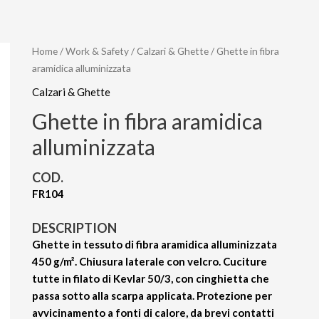
Home
/
Work & Safety
/
Calzari & Ghette
/ Ghette in fibra
aramidica alluminizzata
Calzari & Ghette
Ghette in fibra aramidica
alluminizzata
COD.
FR104
DESCRIPTION
Ghette in tessuto di fibra aramidica alluminizzata
450 g/m². Chiusura laterale con velcro. Cuciture
tutte in filato di Kevlar 50/3, con cinghietta che
passa sotto alla scarpa applicata. Protezione per
avvicinamento a fonti di calore, da brevi contatti