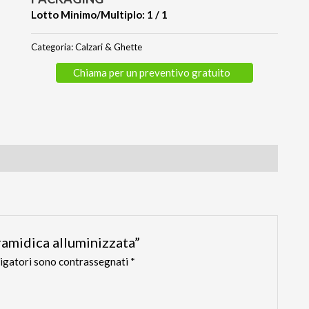
Lotto Minimo/Multiplo: 1 / 1
Categoria:
Calzari & Ghette
Chiama per un preventivo gratuito
ramidica alluminizzata”
ligatori sono contrassegnati
*