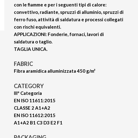
con le fiamme e per i seguenti tipi di calore:
convettivo, radiante, spruzzi di alluminio, spruzzi di
ferro fuso, attività di saldatura e processi collegati
con rischi equivalenti.
APPLICAZIONI: Fonderie, fornaci, lavori di
saldatura o taglio.
TAGLIA UNICA.
FABRIC
Fibra aramidica alluminizzata 450 g/m²
CATEGORY
IIIº Categoria
EN ISO 11611:2015
CLASSE 2 A1+A2
EN ISO 11612:2015
A1+A2 B1 C3 D3 E2 F1
PACKAGING