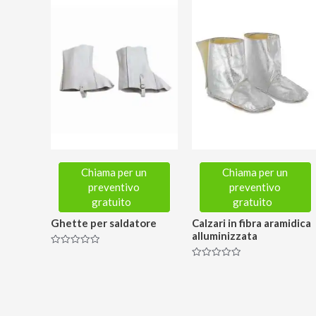
Chiama per un
Chiama per un
preventivo
preventivo
gratuito
gratuito
Ghette per saldatore
Calzari in fibra aramidica
alluminizzata
Valutato
0
Valutato
su
0
5
su
5