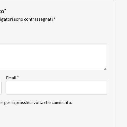
to”
ligatori sono contrassegnati
*
Email
*
ser per la prossima volta che commento.