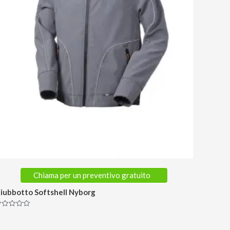
Chiama per un preventivo gratuito
iubbotto Softshell Nyborg
alutato
u